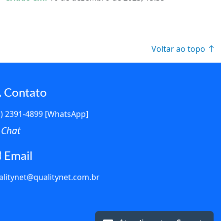
Voltar ao topo
Contato
1) 2391-4899 [WhatsApp]
Chat
Email
alitynet@qualitynet.com.br