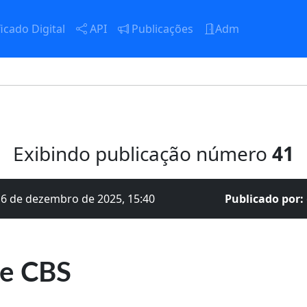
icado Digital
API
Publicações
Adm
Exibindo publicação número
41
16 de dezembro de 2025, 15:40
Publicado por:
 e CBS