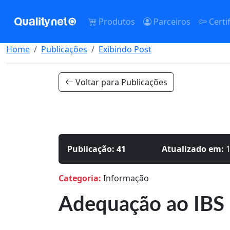
Produtos
Parceiros
Certif
Home
Publicações
Exibindo Post
Voltar para Publicações
Publicação: 41
Atualizado em:
Categoria:
Informação
Adequação ao IBS