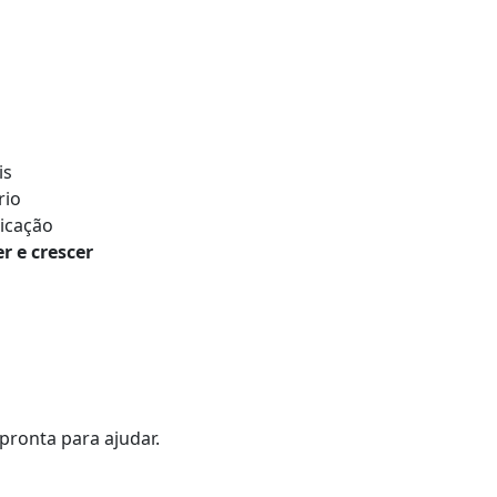
is
rio
icação
r e crescer
pronta para ajudar.