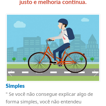
justo e melhoria contínua.
Voltar
Avanç
 explicar algo de
não entendeu