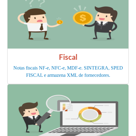
Fiscal
Notas fiscais NF-e, NFC-e, MDF-e. SINTEGRA, SPED
FISCAL e armazena XML de fornecedores.